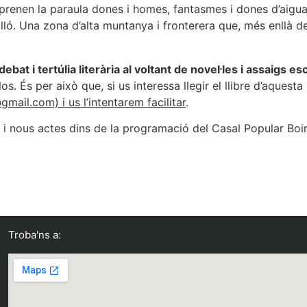
 prenen la paraula dones i homes, fantasmes i dones d’aigua,
ó. Una zona d’alta muntanya i fronterera que, més enllà de
at i tertúlia literària al voltant de novel·les i assaigs esc
-los. És per això que, si us interessa llegir el llibre d’aquest
mail.com) i us l’intentarem facilitar
.
s i nous actes dins de la programació del Casal Popular Boi
Troba'ns a: