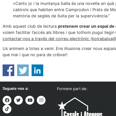
«Canto jo i la muntanya balla és una novel·la en què
cabirols que habiten entre Camprodon i Prats de Moll
memòria de segles de lluita per la supervivència.”
Amb aquest club de lectura
pretenem crear un espai de deb
volem facilitar l’accés als llibres i que tothom pugui llegir
contactar-nos a través del correu electrònic (boirabaixa@g
Us animem a totes a venir. Ens il·lusiona crear nous espai
que mai i que no para de créixer!
Segueix-nos a:
Formem part de: