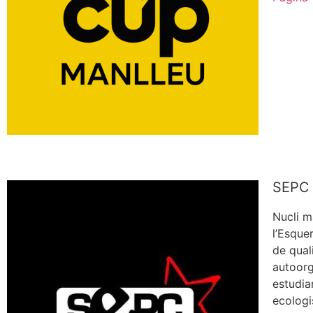
SEPC 
Nucli m
l’Esque
de qual
autoorg
estudia
ecologi