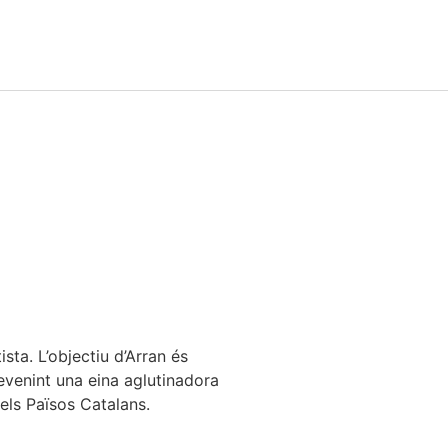
sta. L’objectiu d’Arran és
devenint una eina aglutinadora
 els Països Catalans.