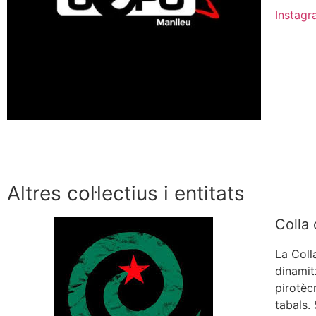
Instag
Altres col·lectius i entitats
Colla 
La Coll
dinamit
pirotèc
tabals.