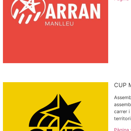
CUP M
Assembl
assembl
carrer i
territo
Pàgina