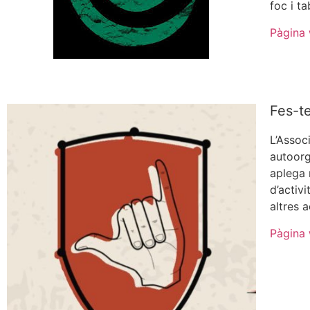
foc i ta
Pàgina
Fes-t
L’Assoc
autoorg
aplega 
d’activ
altres a
Pàgina