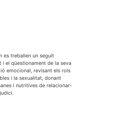
n es treballen un seguit
t i el qüestionament de la seva
ió emocional, revisant els rols
bles i la sexualitat, donant
anes i nutritives de relacionar-
udici.