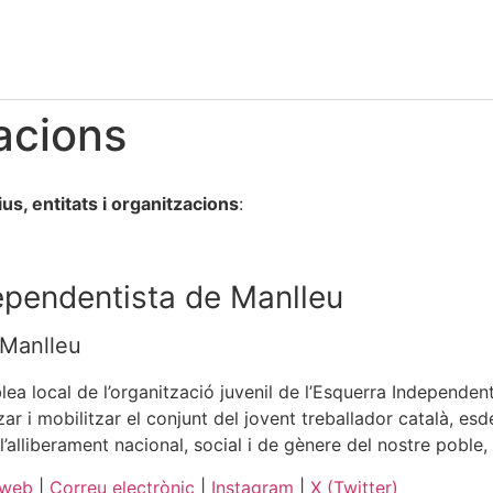
zacions
ius, entitats i organitzacions
:
ependentista de Manlleu
 Manlleu
ea local de l’organització juvenil de l’Esquerra Independenti
zar i mobilitzar el conjunt del jovent treballador català, es
 l’alliberament nacional, social i de gènere del nostre poble,
 web
|
Correu electrònic
|
Instagram
|
X (Twitter)