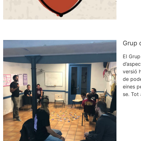
Grup 
El Grup
d’aspec
versió 
de poder
eines p
se. Tot 