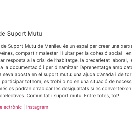
de Suport Mutu
 de Suport Mutu de Manlleu és un espai per crear una xarxa d
veïnes, compartir malestar i lluitar per la cohesió social i e
r resposta a la crisi de l’habitatge, la precarietat laboral, l
 a la documentació i per dinamitzar l’aprenentatge amb catal
a seva aposta en el suport mutu: una ajuda d’anada i de to
 participar tothom, es trobi o no en una situació de necessi
és es podran erradicar les desigualtats si es converteixen 
col·lectives. Comunitat i suport mutu. Entre totes, tot!
electrònic
|
Instagram