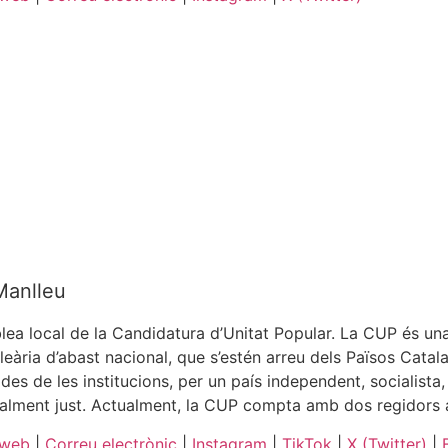
anlleu
ea local de la Candidatura d’Unitat Popular. La CUP és una
eària d’abast nacional, que s’estén arreu dels Països Catalan
 des de les institucions, per un país independent, socialista,
rialment just. Actualment, la CUP compta amb dos regidors 
 web
|
Correu electrònic
|
Instagram
|
TikTok
|
X (Twitter)
|