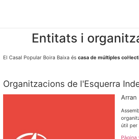
Entitats i organit
El Casal Popular Boira Baixa és
casa de múltiples col·lect
Organitzacions de l'Esquerra Ind
Arran
Assembl
organit
útil per
Pàgina