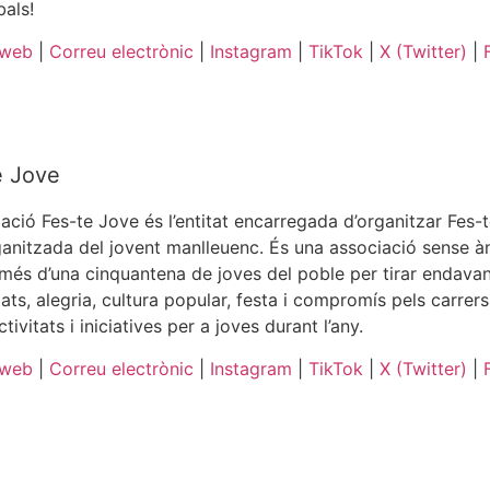
bals!
 web
|
Correu electrònic
|
Instagram
|
TikTok
|
X (Twitter)
|
e Jove
iació Fes-te Jove és l’entitat encarregada d’organitzar Fes-t
anitzada del jovent manlleuenc. És una associació sense àn
més d’una cinquantena de joves del poble per tirar endava
itats, alegria, cultura popular, festa i compromís pels carr
ctivitats i iniciatives per a joves durant l’any.
 web
|
Correu electrònic
|
Instagram
|
TikTok
|
X (Twitter)
|