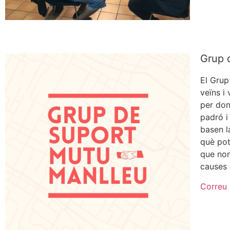
Grup 
El Grup
veïns i 
per dona
padró i
basen l
què pot
que nom
causes 
Correu 