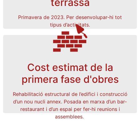
terrassa
quotes de
i
fons propis
Finançat a través de
.
soci/a
Primavera de 2023. Per desenvolupar-hi tot
tipus d’activitats.
Cost estimat de la
150.000€
primera fase d'obres
préstec concedit per la
Finançat a través d’un
cooperativa de serveis financers ètics
Rehabilitació estructural de l’edifici i construcció
quotes de
i
fons propis
, a més de
Coop57
d’un nou nucli annex. Posada en marxa d’un bar-
soci/a.
restaurant i d’un espai per fer-hi reunions i
assemblees.