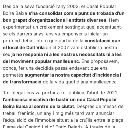
Des de la seva fundació l’any 2002, el Casal Popular
Boira Baixa
s’ha
consolidat
com a punt de trobada d’un
bon grapat d’organitzacions i entitats diverses
. Hem
experimentat un creixement sostingut que, accentuant-
se els darrers anys, ens va empènyer a iniciar un
profund debat intern que partia de la
constatació que
el local de Dalt Vila
on el 2007 vam establir la nostra
seu
ja no responia ni a les nostres necessitats ni a les
del moviment popular manlleuenc
. Ens proposàvem,
doncs, fer una decidida passa endavant que ens
permetés
augmentar la nostra capacitat d’incidència i
de transformació
de la vida quotidiana manlleuenca.
Tot plegat ens va portar a fer pública, l’abril de 2021,
l’ambiciosa iniciativa de bastir un nou Casal Popular
Boira Baixa al centre de la ciutat
. Després de mesos de
treball frenètic, un any i mig més tard vam anunciar
l’adquisició de l’immoble situat a la cruïlla entre la plaça
Flama del Canigó i el c/ Enric Delaris. A través de la