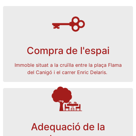
101.580,35€
Compra de l'espai
quotes de
,
fons propis
Finançat a través de
Immoble situat a la cruïlla entre la plaça Flama
i
donacions individuals i col·lectives
,
soci/a
del Canigó i el carrer Enric Delaris.
a interès 0.
micropréstecs mancomunats
Adequació de la
5.858,25€