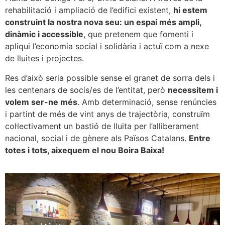
rehabilitació i ampliació de l’edifici existent,
hi estem
construint la nostra nova seu: un espai més ampli,
dinàmic i accessible
, que pretenem que fomenti i
apliqui l’economia social i solidària i actuï com a nexe
de lluites i projectes.
Res d’això seria possible sense el granet de sorra dels i
les centenars de socis/es de l’entitat, però
necessitem i
volem ser-ne més
. Amb determinació, sense renúncies
i partint de més de vint anys de trajectòria, construïm
col·lectivament un bastió de lluita per l’alliberament
nacional, social i de gènere als Països Catalans.
Entre
totes i tots, aixequem el nou Boira Baixa!