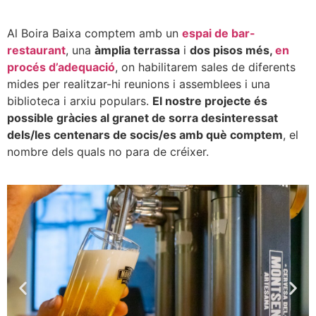
Al Boira Baixa comptem amb un
espai de bar-
restaurant
, una
àmplia terrassa
i
dos pisos més,
en
procés d’adequació
, on habilitarem sales de diferents
mides per realitzar-hi reunions i assemblees i una
biblioteca i arxiu populars.
El nostre projecte és
possible gràcies al granet de sorra desinteressat
dels/les centenars de socis/es amb què comptem
, el
nombre dels quals no para de créixer.