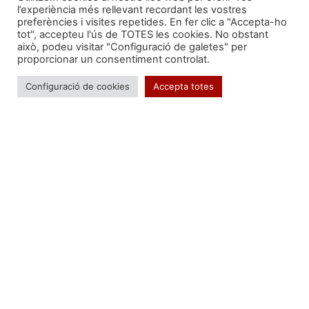
l’experiència més rellevant recordant les vostres
preferències i visites repetides. En fer clic a "Accepta-ho
tot", accepteu l'ús de TOTES les cookies. No obstant
això, podeu visitar "Configuració de galetes" per
Formem part de:
proporcionar un consentiment controlat.
Configuració de cookies
Accepta totes
Troba'ns a: