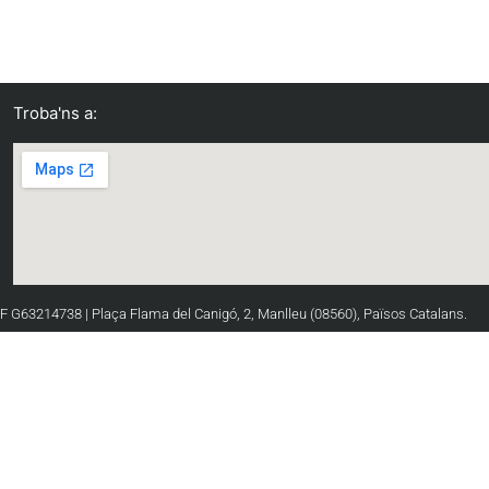
Troba'ns a:
IF G63214738 | Plaça Flama del Canigó, 2, Manlleu (08560), Països Catalans.