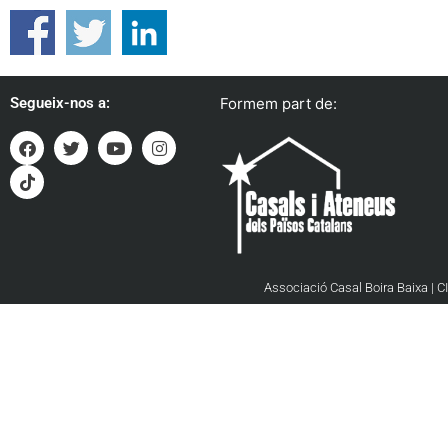
Segueix-nos a:
Formem part de:
Associació Casal Boira Baixa | C