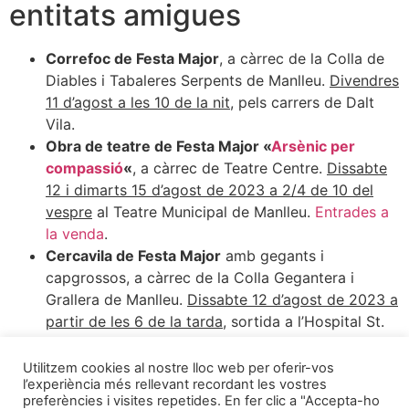
entitats amigues
Correfoc de Festa Major
, a càrrec de la Colla de
Diables i Tabaleres Serpents de Manlleu.
Divendres
11 d’agost a les 10 de la nit
, pels carrers de Dalt
Vila.
Obra de teatre de Festa Major «
Arsènic per
compassió
«
, a càrrec de Teatre Centre.
Dissabte
12 i dimarts 15 d’agost de 2023 a 2/4 de 10 del
vespre
al Teatre Municipal de Manlleu.
Entrades a
la venda
.
Cercavila de Festa Major
amb gegants i
capgrossos, a càrrec de la Colla Gegantera i
Grallera de Manlleu.
Dissabte 12 d’agost de 2023 a
partir de les 6 de la tarda
, sortida a l’Hospital St.
Jaume de Manlleu.
46à edició de la Cursa atlètica popular de Festa
Utilitzem cookies al nostre lloc web per oferir-vos
l’experiència més rellevant recordant les vostres
Major
, organitzada pel Club Olímpic
preferències i visites repetides. En fer clic a "Accepta-ho