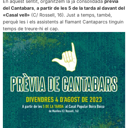
En aquest sentit, organitzem la ja consolidada
prèvia
del Cantabars
,
a partir de les 5 de la tarda al davant del
«Casal vell»
(C/ Rossell, 16). Just a temps, també,
perquè les i els assistents al flamant Cantaparcs tinguin
temps de treure-hi el cap.