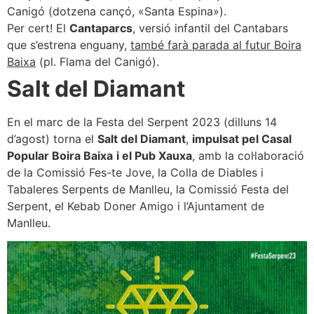
Canigó (dotzena cançó, «Santa Espina»).
Per cert! El
Cantaparcs
, versió infantil del Cantabars
que s’estrena enguany,
també farà parada al futur Boira
Baixa
(pl. Flama del Canigó).
Salt del Diamant
En el marc de la Festa del Serpent 2023 (dilluns 14
d’agost) torna el
Salt del Diamant
,
impulsat pel Casal
Popular Boira Baixa
i el Pub Xauxa
, amb la col·laboració
de la Comissió Fes-te Jove, la Colla de Diables i
Tabaleres Serpents de Manlleu, la Comissió Festa del
Serpent, el Kebab Doner Amigo i l’Ajuntament de
Manlleu.