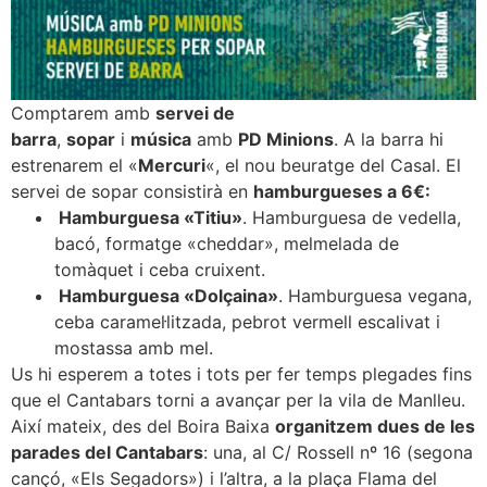
Comptarem amb
servei de
barra
,
sopar
i
música
amb
PD Minions
. A la barra hi
estrenarem el «
Mercuri
«, el nou beuratge del Casal. El
servei de sopar consistirà en
hamburgueses a 6€:
Hamburguesa «Titiu»
. Hamburguesa de vedella,
bacó, formatge «cheddar», melmelada de
tomàquet i ceba cruixent.
Hamburguesa «Dolçaina»
. Hamburguesa vegana,
ceba caramel·litzada, pebrot vermell escalivat i
mostassa amb mel.
Us hi esperem a totes i tots per fer temps plegades fins
que el Cantabars torni a avançar per la vila de Manlleu.
Així mateix, des del Boira Baixa
organitzem dues de les
parades del Cantabars
: una, al C/ Rossell nº 16 (segona
cançó, «Els Segadors») i l’altra, a la plaça Flama del