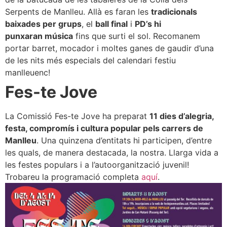
Serpents de Manlleu. Allà es faran les
tradicionals
baixades per grups
, el
ball final
i
PD’s hi
punxaran música
fins que surti el sol. Recomanem
portar barret, mocador i moltes ganes de gaudir d’una
de les nits més especials del calendari festiu
manlleuenc!
Fes-te Jove
La Comissió Fes-te Jove ha preparat
11 dies d’alegria,
festa, compromís i cultura popular pels carrers de
Manlleu
. Una quinzena d’entitats hi participen, d’entre
les quals, de manera destacada, la nostra. Llarga vida a
les festes populars i a l’autoorganització juvenil!
Trobareu la programació completa
aquí
.