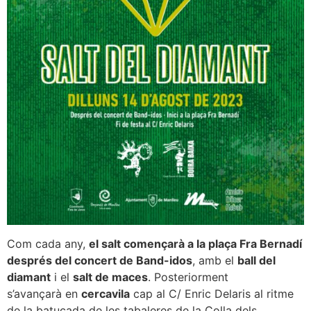
Com cada any,
el salt començarà a la plaça Fra Bernadí
després del concert de Band-idos
, amb el
ball del
diamant
i el
salt de maces
. Posteriorment
s’avançarà en
cercavila
cap al C/ Enric Delaris al ritme
de la batucada de les tabaleres de la Colla dels