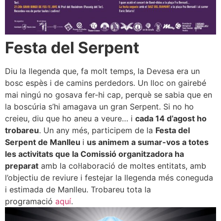
Festa del Serpent
Diu la llegenda que, fa molt temps, la Devesa era un
bosc espès i de camins perdedors. Un lloc on gairebé
mai ningú no gosava fer-hi cap, perquè se sabia que en
la boscúria s’hi amagava un gran Serpent. Si no ho
creieu, diu que ho aneu a veure… i
cada 14 d’agost ho
trobareu
. Un any més, participem de la
Festa del
Serpent de Manlleu
i
us animem a sumar-vos a totes
les activitats que la Comissió organitzadora ha
preparat
amb la col·laboració de moltes entitats, amb
l’objectiu de reviure i festejar la llegenda més coneguda
i estimada de Manlleu. Trobareu tota la
programació
aquí
.