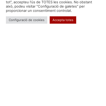
Manlleu.
Dimarts 15 d’agost a les 10 del matí
,
tot", accepteu l'ús de TOTES les cookies. No obstant
sortida i arribada a la plaça Fra Bernadí.
això, podeu visitar "Configuració de galetes" per
proporcionar un consentiment controlat.
Configuració de cookies
Accepta totes
Segueix-nos a:
Formem part de:
Troba'ns a: