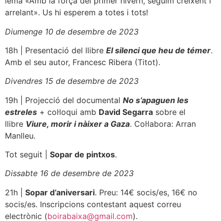
lema «Amb la força del primer hivern, seguim creixent i
arrelant». Us hi esperem a totes i tots!
Diumenge 10 de desembre de 2023
18h | Presentació del llibre
El silenci que heu de témer
.
Amb el seu autor, Francesc Ribera (Titot).
Divendres 15 de desembre de 2023
19h | Projecció del documental
No s’apaguen les
estrele
s
+ col·loqui amb
David Segarra
sobre el
llibre
Viure, morir i nàixer a Gaza
. Col·labora: Arran
Manlleu.
Tot seguit |
Sopar de pintxos
.
Dissabte 16 de desembre de 2023
21h |
Sopar d’aniversari
. Preu: 14€ socis/es, 16€ no
socis/es. Inscripcions contestant aquest correu
electrònic (
boirabaixa@gmail.com
).