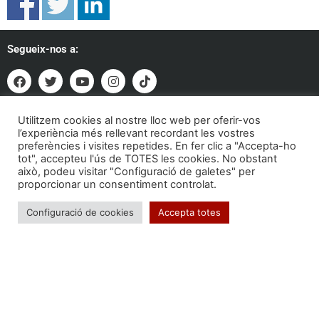
Segueix-nos a:
Formem part de:
Utilitzem cookies al nostre lloc web per oferir-vos
l’experiència més rellevant recordant les vostres
preferències i visites repetides. En fer clic a "Accepta-ho
tot", accepteu l'ús de TOTES les cookies. No obstant
això, podeu visitar "Configuració de galetes" per
proporcionar un consentiment controlat.
Configuració de cookies
Accepta totes
Troba'ns a: