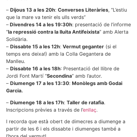
–
Dijous 13 a les 20h
:
Converses Literàries
, “L’estiu
que la mare va tenir els ulls verds”
–
Divendres 14 a les 19:30h
: presentació de l’informe
“
la repressió contra la lluita Antifeixista
” amb Alerta
Solidària.
–
Dissabte 15 a les 12h
:
Vermut geganter
(si el
temps ens deixa!) amb la Colla Gegantera de
Manlleu.
–
Dissabte 16 a les 18h
: Presentació del llibre de
Jordi Font Martí “
Secondina
” amb l’autor.
–
Diumenge 17 a les 13:30
:
Monòlegs amb Godai
Garcia.
–
Diumenge 18 a les 17h
:
Taller de ratafia
.
Inscripcions prèvies a través de l’
enllaç
.
I recorda que està obert de dimecres a diumenge a
partir de les 6 i els dissabte i diumenges també a
l’hora del vermut!