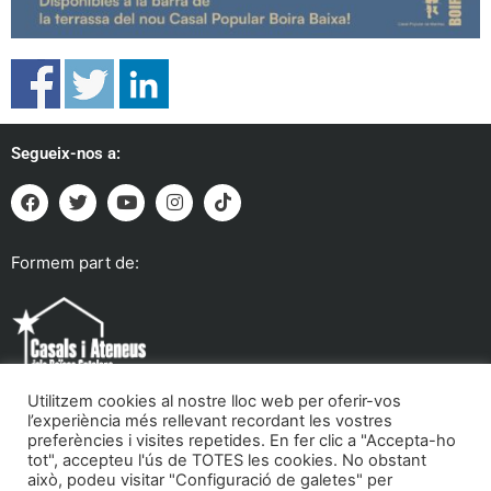
Segueix-nos a:
Formem part de:
Utilitzem cookies al nostre lloc web per oferir-vos
l’experiència més rellevant recordant les vostres
preferències i visites repetides. En fer clic a "Accepta-ho
tot", accepteu l'ús de TOTES les cookies. No obstant
Troba'ns a:
això, podeu visitar "Configuració de galetes" per