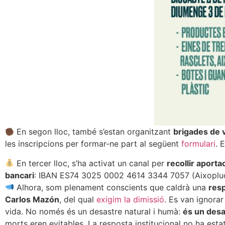
En segon lloc, també s’estan organitzant
brigades de v
les inscripcions per formar-ne part al següent
formulari
. 
En tercer lloc, s’ha activat un canal per
recollir aport
bancari
: IBAN ES74 3025 0002 4614 3344 7057 (Aixopluc 
Alhora, som plenament conscients que caldrà una
resp
Carlos Mazón
, del qual
exigim la dimissió
. Es van ignorar
vida. No només és un desastre natural i humà:
és un desa
morts eren evitables. La resposta institucional no ha estat