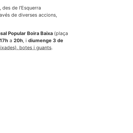
, des de l’Esquerra
ravés de diverses accions,
sal Popular Boira Baixa
(plaça
17h
a
20h
, i
diumenge 3 de
aixades), botes i guants
.