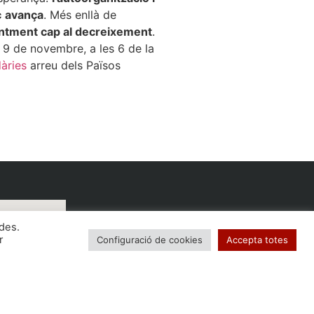
c
avança
. Més enllà de
ntment cap al decreixement
.
9 de novembre, a les 6 de la
àries
arreu dels Països
ides.
r
Configuració de cookies
Accepta totes