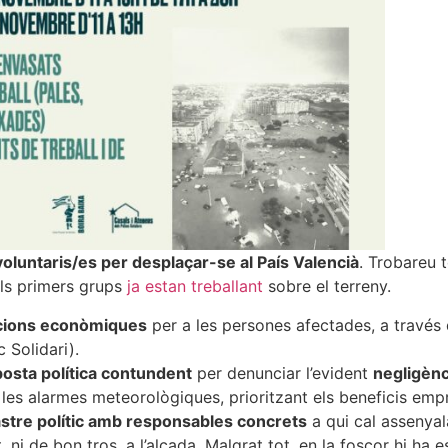
oluntaris/es per desplaçar-se al País Valencià
. Trobareu t
Els primers grups
ja estan treballant
sobre el terreny.
acions econòmiques
per a les persones afectades, a través
Solidari).
osta política contundent
per denunciar l’evident
negligènc
 les alarmes meteorològiques, prioritzant els beneficis emp
stre polític amb responsables concrets
a qui cal assenyal
, ni de bon tros, a l’alçada. Malgrat tot, en la foscor hi ha