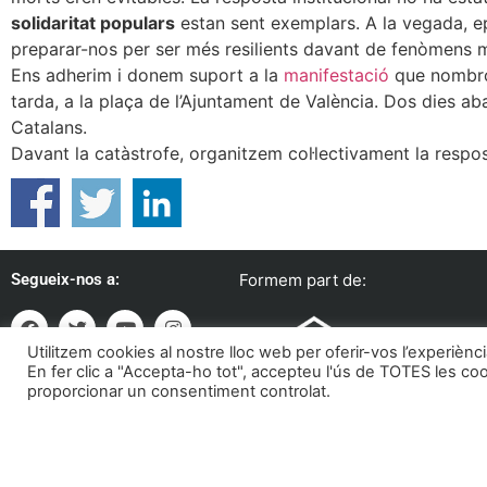
solidaritat populars
estan sent exemplars. A la vegada, 
preparar-nos per ser més resilients davant de fenòmens
Ens adherim i donem suport a la
manifestació
que nombros
tarda, a la plaça de l’Ajuntament de València. Dos dies ab
Catalans.
Davant la catàstrofe, organitzem col·lectivament la respos
Segueix-nos a:
Formem part de:
Utilitzem cookies al nostre lloc web per oferir-vos l’experiènc
En fer clic a "Accepta-ho tot", accepteu l'ús de TOTES les co
proporcionar un consentiment controlat.
Associació Casal Boira Baixa | C