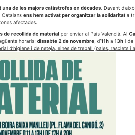
t una de les majors catàstrofes en dècades
. Davant d’això
os Catalans
ens hem activat per organitzar la solidaritat
a t
ones afectades.
s de recollida de material
per enviar al País Valencià. Al
Ca
següents horaris:
dissabte 2 de novembre
, d’
11h
a
13h
i de
al d’higiene i de neteja, eines de treball (pales, rasclets i 