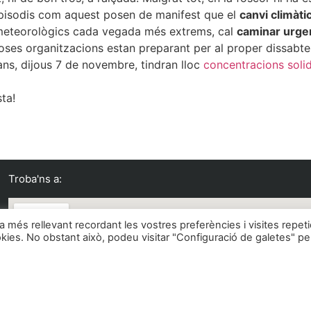
episodis com aquest posen de manifest que el
canvi climàti
 meteorològics cada vegada més extrems, cal
caminar urge
es organitzacions estan preparant per al proper dissabte 
ans, dijous 7 de novembre, tindran lloc
concentracions solid
ta!
Troba'ns a:
ia més rellevant recordant les vostres preferències i visites repet
okies. No obstant això, podeu visitar "Configuració de galetes" pe
IF G63214738 | Plaça Flama del Canigó, 2, Manlleu (08560), Països Catalans.