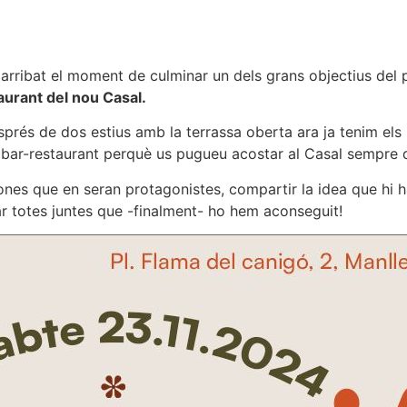
a arribat el moment de culminar un dels grans objectius del
urant del nou Casal.
prés de dos estius amb la terrassa oberta ara ja tenim els b
n bar-restaurant perquè us pugueu acostar al Casal sempre q
ones que en seran protagonistes, compartir la idea que hi ha
ar totes juntes que -finalment- ho hem aconseguit!