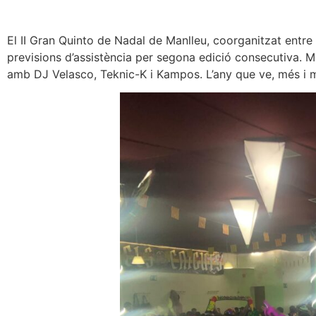
El II Gran Quinto de Nadal de Manlleu, coorganitzat entre e
previsions d’assistència per segona edició consecutiva. Mol
amb DJ Velasco, Teknic-K i Kampos. L’any que ve, més i mi