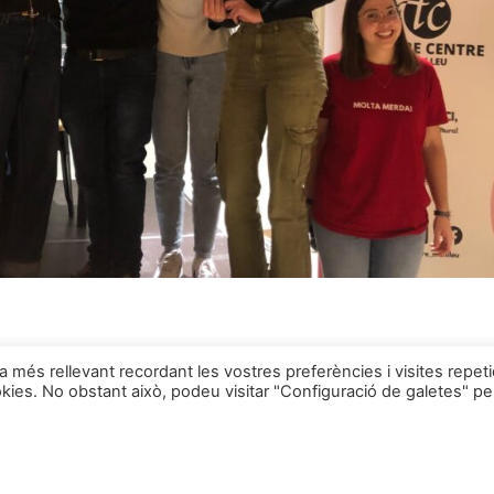
ia més rellevant recordant les vostres preferències i visites repet
okies. No obstant això, podeu visitar "Configuració de galetes" pe
Troba'ns a: