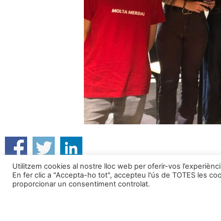
Utilitzem cookies al nostre lloc web per oferir-vos l’experiènc
En fer clic a "Accepta-ho tot", accepteu l'ús de TOTES les co
Segueix-nos a:
Formem part de:
proporcionar un consentiment controlat.