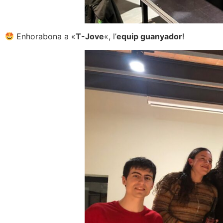
Enhorabona a «
T-Jove
«, l’
equip guanyador
!