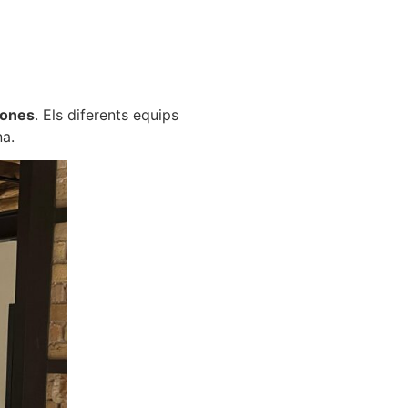
sones
. Els diferents equips
na.