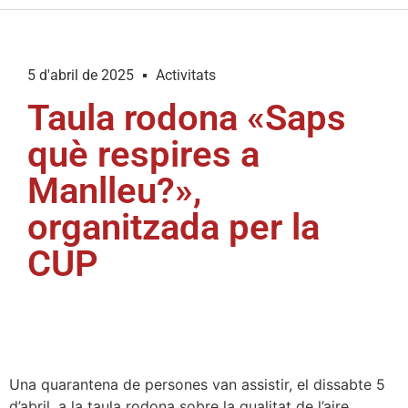
5 d'abril de 2025
Activitats
Taula rodona «Saps
què respires a
Manlleu?»,
organitzada per la
CUP
Una quarantena de persones van assistir, el dissabte 5
d’abril, a la taula rodona sobre la qualitat de l’aire