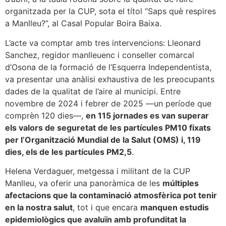
organitzada per la CUP, sota el títol “Saps què respires
a Manlleu?”, al Casal Popular Boira Baixa.
L’acte va comptar amb tres intervencions: Lleonard
Sanchez, regidor manlleuenc i conseller comarcal
d’Osona de la formació de l’Esquerra Independentista,
va presentar una anàlisi exhaustiva de les preocupants
dades de la qualitat de l’aire al municipi. Entre
novembre de 2024 i febrer de 2025 —un període que
comprèn 120 dies—,
en 115 jornades es van superar
els valors de seguretat de les partícules PM10 fixats
per l’Organització Mundial de la Salut (OMS) i, 119
dies, els de les partícules PM2,5
.
Helena Verdaguer, metgessa i militant de la CUP
Manlleu, va oferir una panoràmica de les
múltiples
afectacions que la contaminació atmosfèrica pot tenir
en la nostra salut
, tot i que encara
manquen estudis
epidemiològics que avaluïn amb profunditat la