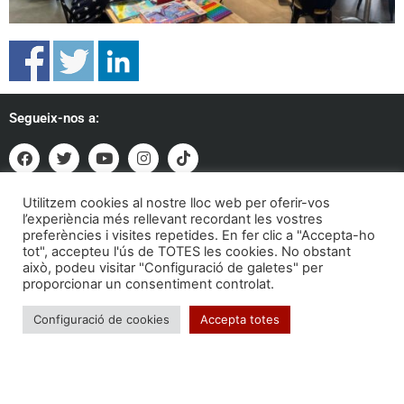
Segueix-nos a:
Utilitzem cookies al nostre lloc web per oferir-vos
Formem part de:
l’experiència més rellevant recordant les vostres
preferències i visites repetides. En fer clic a "Accepta-ho
tot", accepteu l'ús de TOTES les cookies. No obstant
això, podeu visitar "Configuració de galetes" per
proporcionar un consentiment controlat.
Configuració de cookies
Accepta totes
Troba'ns a: