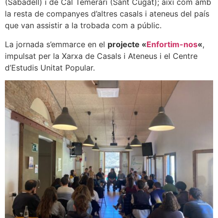
(Sabadell) i de Cal Temerari (Sant Cugat); així com amb
la resta de companyes d’altres casals i ateneus del país
que van assistir a la trobada com a públic.
La jornada s’emmarce en el
projecte «
Enfortim-nos
«
,
impulsat per la Xarxa de Casals i Ateneus i el Centre
d’Estudis Unitat Popular.