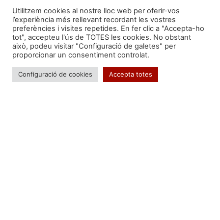
Utilitzem cookies al nostre lloc web per oferir-vos
l’experiència més rellevant recordant les vostres
preferències i visites repetides. En fer clic a "Accepta-ho
tot", accepteu l'ús de TOTES les cookies. No obstant
això, podeu visitar "Configuració de galetes" per
Segueix-nos a:
proporcionar un consentiment controlat.
Configuració de cookies
Accepta totes
Formem part de:
Troba'ns a: