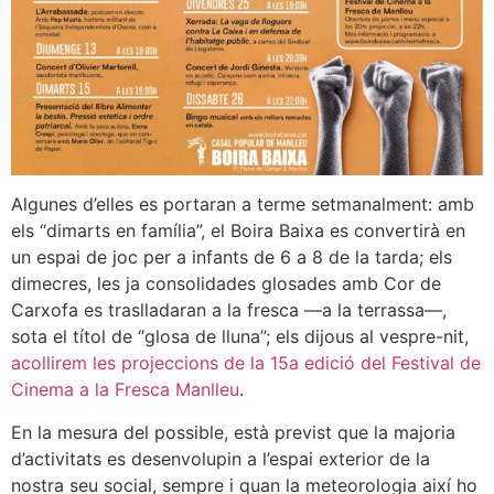
Algunes d’elles es portaran a terme setmanalment: amb
els “dimarts en família”, el Boira Baixa es convertirà en
un espai de joc per a infants de 6 a 8 de la tarda; els
dimecres, les ja consolidades glosades amb Cor de
Carxofa es traslladaran a la fresca —a la terrassa—,
sota el títol de “glosa de lluna”; els dijous al vespre-nit,
acollirem les projeccions de la 15a edició del Festival de
Cinema a la Fresca Manlleu
.
En la mesura del possible, està previst que la majoria
d’activitats es desenvolupin a l’espai exterior de la
nostra seu social, sempre i quan la meteorologia així ho