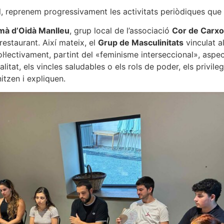
 reprenem progressivament les activitats periòdiques que ac
 mà d’Oidà Manlleu
, grup local de l’associació
Cor de Carxo
-restaurant. Així mateix, el
Grup de Masculinitats
vinculat a
ol·lectivament, partint del «feminisme interseccional», asp
itat, els vincles saludables o els rols de poder, els privileg
itzen i expliquen.