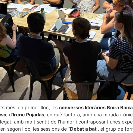
ts més: en primer lloc, les
converses literàries Boira Baixa
usa
, d’
Irene Pujadas
, en què l’autora, amb una mirada irònica
t plegat, amb molt sentit de l’humor i contraposant unes exp
 en segon lloc, les sessions de “
Debat a bat
”, el grup de for