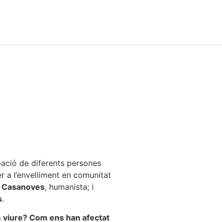
pació de diferents persones
er a l’envelliment en comunitat
 Casanoves
, humanista; i
s
.
m viure? Com ens han afectat