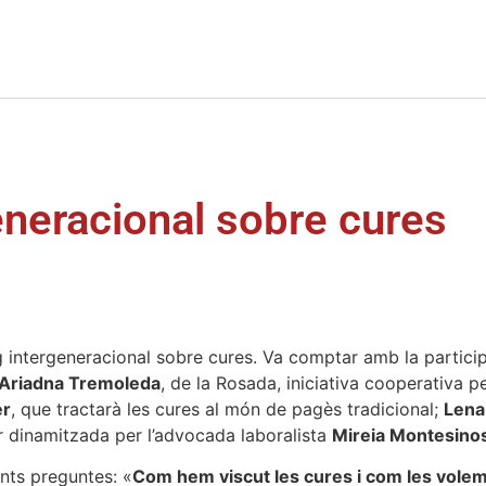
eneracional sobre cures
eg intergeneracional sobre cures. Va comptar amb la partici
Ariadna Tremoleda
, de la Rosada, iniciativa cooperativa p
er
, que tractarà les cures al món de pagès tradicional;
Lena
ar dinamitzada per l’advocada laboralista
Mireia Montesino
ents preguntes: «
Com hem viscut les cures i com les vole