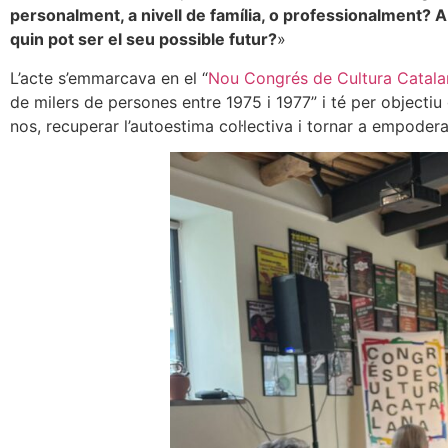
personalment, a nivell de família, o professionalment? A
quin pot ser el seu possible futur?
»
L’acte s’emmarcava en el “
Nou Congrés de Cultura Catala
de milers de persones entre 1975 i 1977” i té per objectiu
nos, recuperar l’autoestima col·lectiva i tornar a empoder