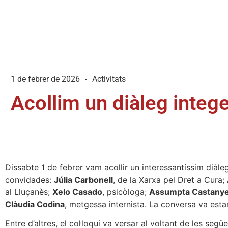
1 de febrer de 2026
Activitats
Acollim un diàleg integ
Dissabte 1 de febrer vam acollir un interessantíssim diàl
convidades:
Júlia Carbonell
, de la Xarxa pel Dret a Cura;
al Lluçanès;
Xelo Casado
, psicòloga;
Assumpta Castany
Clàudia Codina
, metgessa internista. La conversa va est
Entre d’altres, el col·loqui va versar al voltant de les segü