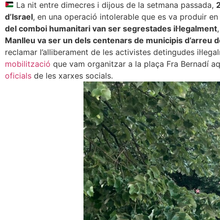
La nit entre dimecres i dijous de la setmana passada,
2
d’Israel
, en una operació intolerable que es va produir e
del comboi humanitari van ser segrestades il·legalment
Manlleu va ser un dels centenars de municipis d’arreu d
reclamar l’alliberament de les activistes detingudes il·lega
mobilització
que vam organitzar a la plaça Fra Bernadí aquí
oficials
de les xarxes socials.