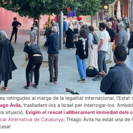
 retingudes al marge de la legalitat internacional, l’Estat 
ago Ávila
,
traslladant
-los a Israel per interrogar-los. Ambd
va situació.
Exigim el rescat i alliberament immediat dels
ical Alternativa de Catalunya
; Thiago Ávila ha estat una de 
casa!