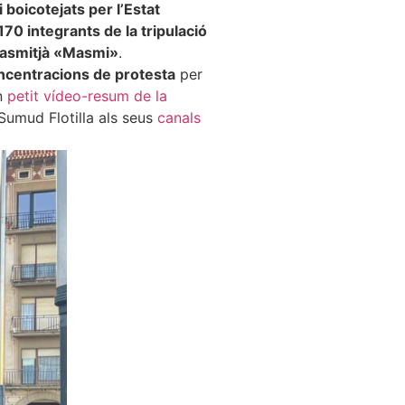
i boicotejats per l’Estat
70 integrants de la tripulació
Masmitjà «Masmi»
.
oncentracions de protesta
per
un
petit vídeo-resum de la
 Sumud Flotilla als seus
canals