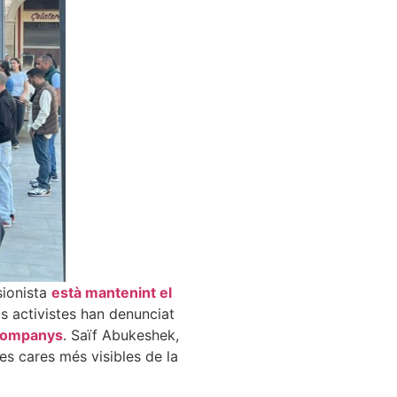
sionista
està mantenint el
ós activistes han denunciat
 companys
.
Saïf
Abukeshek,
les cares més visibles de la