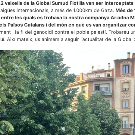
2 vaixells de la Global Sumud Flotilla van ser interceptats 
n aigües internacionals, a més de 1.000km de Gaza.
Més de 1
,
entre les quals es
trobava
la nostra companya Ariadna 
els Països Catalans i del món en què es van organitzar c
lment i la fi del genocidi contra el poble palestí. Trobareu 
. Així mateix, us animem a seguir l’actualitat de la Global