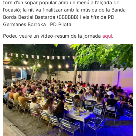
torn d’un sopar popular amb un menú a l’alçada de
l’ocasió; la nit va finalitzar amb la música de la Banda
Borda Bestial Bastarda (BBBBBB) i els
hits
de PD
Germanes Borroka i PD Pilota.
Podeu veure un vídeo-resum de la jornada
aquí
.