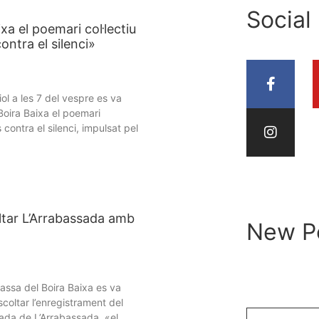
Social
xa el poemari col·lectiu
ontra el silenci»
iol a les 7 del vespre es va
Boira Baixa el poemari
s contra el silenci, impulsat pel
oltar L’Arrabassada amb
New P
rrassa del Boira Baixa es va
coltar l’enregistrament del
rada de L’Arrabassada, «el