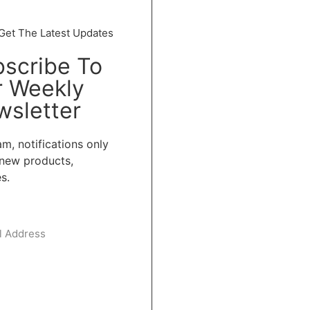
Get The Latest Updates
scribe To
r Weekly
sletter
m, notifications only
new products,
s.
subscribe