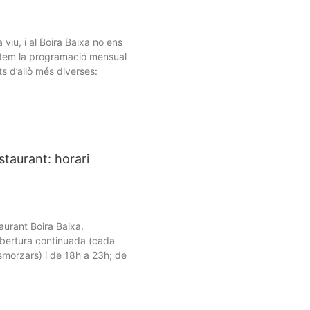
 viu, i al Boira Baixa no ens
ntem la programació mensual
ats d’allò més diverses:
estaurant: horari
taurant Boira Baixa.
obertura continuada (cada
esmorzars) i de 18h a 23h; de