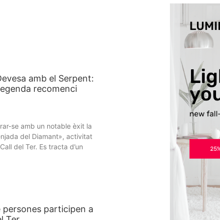
 Devesa amb el Serpent:
 llegenda recomenci
rar-se amb un notable èxit la
njada del Diamant», activitat
all del Ter. Es tracta d’un
 persones participen a
el Ter