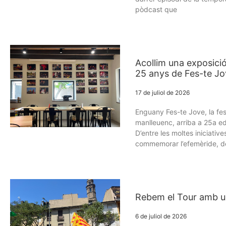
pòdcast que
Acollim una exposició
25 anys de Fes-te J
17 de juliol de 2026
Enguany Fes-te Jove, la fe
manlleuenc, arriba a 25a ed
D’entre les moltes iniciativ
commemorar l’efemèride, d
Rebem el Tour amb u
6 de juliol de 2026