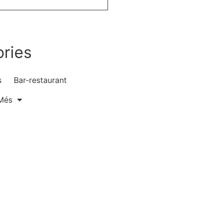
ries
s
Bar-restaurant
Més