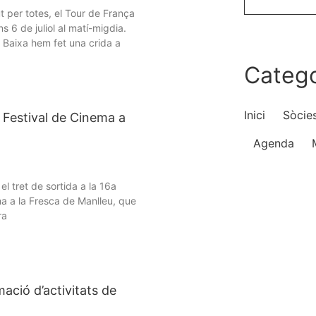
per totes, el Tour de França
s 6 de juliol al matí-migdia.
 Baixa hem fet una crida a
Catego
Inici
Sòcie
è Festival de Cinema a
Agenda
el tret de sortida a la 16a
ma a la Fresca de Manlleu, que
ra
ació d’activitats de