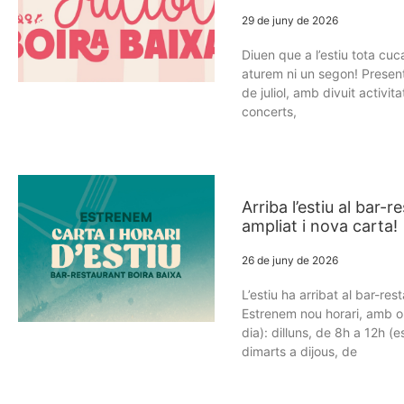
29 de juny de 2026
Diuen que a l’estiu tota cuca
aturem ni un segon! Prese
de juliol, amb divuit activit
concerts,
Arriba l’estiu al bar-r
ampliat i nova carta!
26 de juny de 2026
L’estiu ha arribat al bar-res
Estrenem nou horari, amb 
dia): dilluns, de 8h a 12h (
dimarts a dijous, de