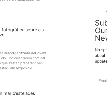
Sub
Ou
 fotogràfica sobre els
ove
New
No spa
sta autoorganitzada del jovent
about 
ició, i ho celebrarem com cal.
update
es que s’estan preparant per
estaquem l’exposició
n mar d’estelades