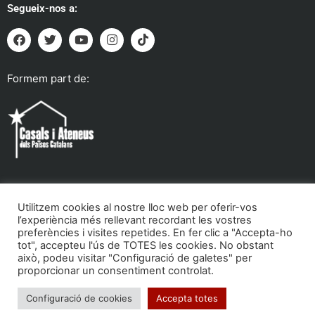
Segueix-nos a:
Formem part de:
Utilitzem cookies al nostre lloc web per oferir-vos
Troba'ns a:
l’experiència més rellevant recordant les vostres
preferències i visites repetides. En fer clic a "Accepta-ho
tot", accepteu l'ús de TOTES les cookies. No obstant
això, podeu visitar "Configuració de galetes" per
proporcionar un consentiment controlat.
Configuració de cookies
Accepta totes