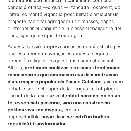
identitàries que entenen la catalanitat com una
condició ètnica —o quasi—, tancada i excloent; de
l’altra, es manté vigent la possibilitat d’articular un
projecte nacional agregador i de masses, capaç
d’interpel·lar el conjunt de la classe treballadora del
país, sigui quin sigui el seu origen.
Aquesta sessió proposa posar en comú estratègies
que ens permetin avançar en aquesta segona
direcció, relligant les qüestions nacional i social.
Alhora,
pretenem analitzar els riscos i tendències
reaccionàries que amenacen avui la construcció
d’una majoria popular als Països Catalans
, així com
debatre sobre el paper de la llengua en tot plegat.
Partint de la tesi que
la identitat nacional no és un
fet essencial i perenne, sinó una construcció
política viva i en disputa
, creiem
imprescindible
posar-la al servei d’un horitzó
republicà i transformador
.