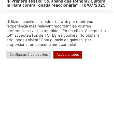
Primera sessió: "Jo, abans que tothom? Cultura
militant contra l'onada reaccionària" - 16/07/2025
Utilitzem cookies al nostre lloc web per oferir-vos
l’experiència més rellevant recordant les vostres
preferències i visites repetides. En fer clic a "Accepta-ho
Segueix-nos a:
tot", accepteu l'ús de TOTES les cookies. No obstant
això, podeu visitar "Configuració de galetes" per
proporcionar un consentiment controlat.
Configuració de cookies
Accepta totes
Formem part de:
Troba'ns a: