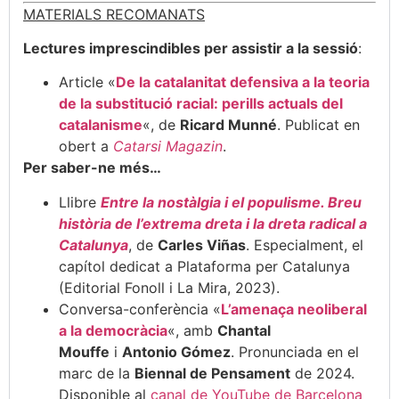
MATERIALS RECOMANATS
Lectures imprescindibles per assistir a la sessió
:
Article «
De la catalanitat defensiva a la teoria
de la substitució racial: perills actuals del
catalanisme
«, de
Ricard Munné
. Publicat en
obert a
Catarsi Magazin
.
Per saber-ne més…
Llibre
Entre la nostàlgia i el populisme. Breu
història de l’extrema dreta i la dreta radical a
Catalunya
, de
Carles Viñas
. Especialment, el
capítol dedicat a Plataforma per Catalunya
(Editorial Fonoll i La Mira, 2023).
Conversa-conferència «
L’amenaça neoliberal
a la democràcia
«, amb
Chantal
Mouffe
i
Antonio Gómez
. Pronunciada en el
marc de la
Biennal de Pensament
de 2024.
Disponible al
canal de YouTube de Barcelona