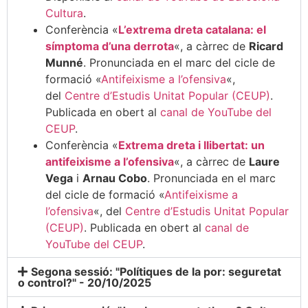
Cultura
.
Conferència «
L’extrema dreta catalana: el
símptoma d’una derrota
«, a càrrec de
Ricard
Munné
. Pronunciada en el marc del cicle de
formació «
Antifeixisme a l’ofensiva
«,
del
Centre d’Estudis Unitat Popular (CEUP)
.
Publicada en obert al
canal de YouTube del
CEUP
.
Conferència «
Extrema dreta i llibertat: un
antifeixisme a l’ofensiva
«, a càrrec de
Laure
Vega
i
Arnau Cobo
. Pronunciada en el marc
del cicle de formació «
Antifeixisme a
l’ofensiva
«, del
Centre d’Estudis Unitat Popular
(CEUP)
. Publicada en obert al
canal de
YouTube del CEUP
.
Segona sessió: "Polítiques de la por: seguretat
o control?" - 20/10/2025