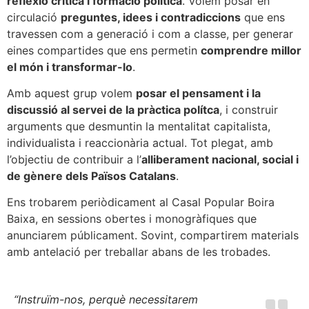
reflexió crítica i formació política
. Volem posar en
circulació
preguntes, idees i contradiccions
que ens
travessen com a generació i com a classe, per generar
eines compartides que ens permetin
comprendre millor
el món i transformar-lo
.
Amb aquest grup volem
posar el pensament i la
discussió al servei de la pràctica polítca
, i construir
arguments que desmuntin la mentalitat capitalista,
individualista i reaccionària actual. Tot plegat, amb
l’objectiu de contribuir a l’
alliberament nacional, social i
de gènere dels Països Catalans
.
Ens trobarem periòdicament al Casal Popular Boira
Baixa, en sessions obertes i monogràfiques que
anunciarem públicament. Sovint, compartirem materials
amb antelació per treballar abans de les trobades.
“Instruïm-nos, perquè necessitarem