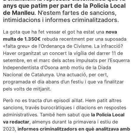
anys que patim per part de la Policia Local
de Manlleu
. N’estem fartes de sancions,
intimidacions i informes criminalitzadors.
La gota que ha fet vessar el got ha estat una
nova
multa de 1.350€
rebuda recentment per una suposada
«falta greu» de l’Ordenança de Civisme. La infracció?
Haver organitzat un concert la vigília del darrer 11 de
setembre, en el marc dels actes impulsats per l’Esquerra
Independentista d’Osona amb motiu de la Diada
Nacional de Catalunya. Una actuació, per cert,
programada el dia abans d’un festiu i que va finalitzar
pels volts de mitjanit.
Però no es tracta d’un episodi aïllat. Hem patit altres
sancions, través burocràtiques i dilacions en respostes
administratives. També hem sabut que
la Policia Local
va redactar
, almenys durant la primavera i estiu de
2023,
informes criminalitzadors en què analitzava amb