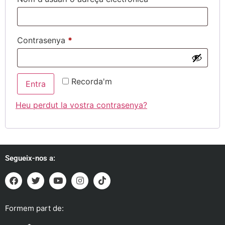
Contrasenya
*
Recorda'm
Entra
Heu perdut la vostra contrasenya?
Segueix-nos a:
Formem part de: