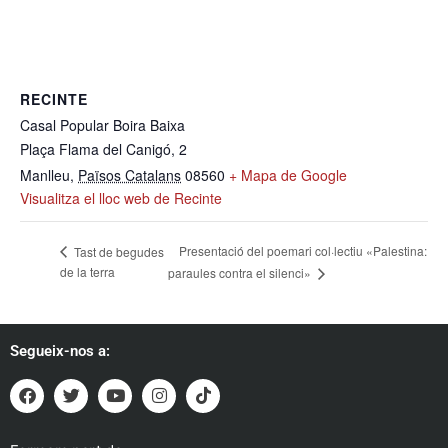
RECINTE
Casal Popular Boira Baixa
Plaça Flama del Canigó, 2
Manlleu
,
Països Catalans
08560
+ Mapa de Google
Visualitza el lloc web de Recinte
Presentació del poemari col·lectiu «Palestina:
Tast de begudes
de la terra
paraules contra el silenci»
Segueix-nos a: