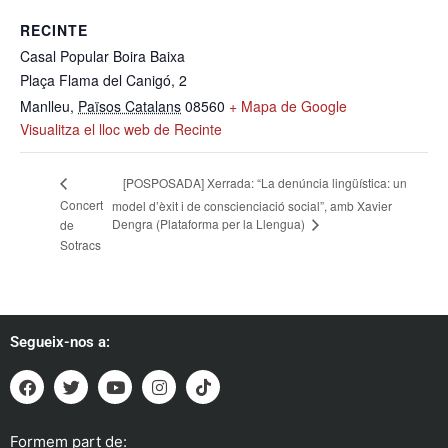
RECINTE
Casal Popular Boira Baixa
Plaça Flama del Canigó, 2
Manlleu
,
Països Catalans
08560
+ Mapa de Google
Visualitza el lloc web de Recinte
[POSPOSADA] Xerrada: “La denúncia lingüística: un
Concert
model d’èxit i de conscienciació social”, amb Xavier
Dengra (Plataforma per la Llengua)
de
Sotracs
Segueix-nos a:
Formem part de: