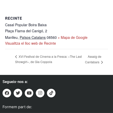
RECINTE
Casal Popular Boira Baixa
Plaça Flama del Canigó, 2
Manlleu
,
Països Catalans
08560
+ Mapa de Google
Visualitza el lloc web de Recinte
Assaig de
XVI Festival de Cinema a la Fresca: «The Last
Showgirl», de Gia Coppola
Cantabars
Segueix-nos a:
Formem part de: