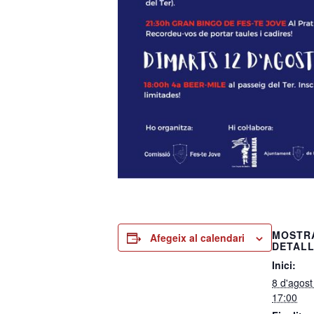
MOSTR
Afegeix al calendari
DETAL
Inici:
8 d'agos
17:00