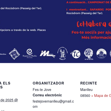
A ELS
ORGANITZADOR
RECINTE
LS
Fes-te Jove
Manlleu
Correu electrònic
08560
+ Mapa de 
t de 2025 @
festejovemanlleu@gmail.c
om