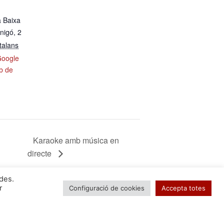
a Baixa
nigó, 2
talans
Google
eb de
Karaoke amb música en
directe
ides.
r
Configuració de cookies
Accepta totes