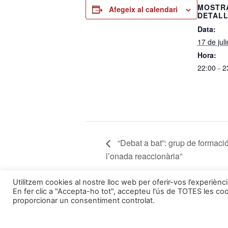
MOSTR
Afegeix al calendari
DETAL
Data:
17 de jul
Hora:
22:00 - 2
“Debat a bat”: grup de formació
l’onada reaccionària”
Utilitzem cookies al nostre lloc web per oferir-vos l’experiènc
En fer clic a "Accepta-ho tot", accepteu l'ús de TOTES les co
Segueix-nos a:
Formem part de:
proporcionar un consentiment controlat.