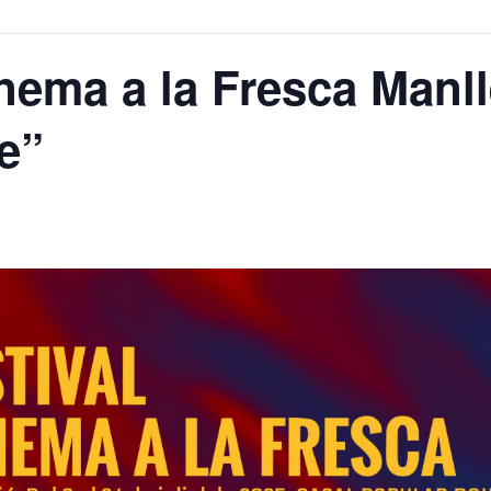
inema a la Fresca Manl
e”