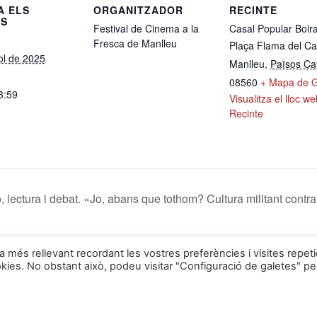
A ELS
ORGANITZADOR
RECINTE
LS
Festival de Cinema a la
Casal Popular Boir
Fresca de Manlleu
Plaça Flama del Ca
iol de 2025
Manlleu
,
Països Ca
08560
+ Mapa de 
3:59
Visualitza el lloc w
Recinte
, lectura i debat. «Jo, abans que tothom? Cultura militant contra
ia més rellevant recordant les vostres preferències i visites repet
okies. No obstant això, podeu visitar "Configuració de galetes" pe
Troba'ns a: