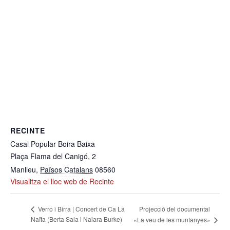
RECINTE
Casal Popular Boira Baixa
Plaça Flama del Canigó, 2
Manlleu
,
Països Catalans
08560
Visualitza el lloc web de Recinte
Projecció del documental
Verro i Birra | Concert de Ca La
Naïta (Berta Sala i Naiara Burke)
«La veu de les muntanyes»