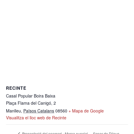
RECINTE
Casal Popular Boira Baixa
Plaça Flama del Canigó, 2
Manlleu
,
Països Catalans
08560
+ Mapa de Google
Visualitza el lloc web de Recinte
Sopar de Dijous
Presentació del poemari «Marxa nupcial