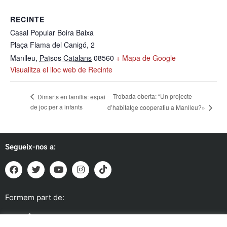
RECINTE
Casal Popular Boira Baixa
Plaça Flama del Canigó, 2
Manlleu
,
Països Catalans
08560
+ Mapa de Google
Visualitza el lloc web de Recinte
Trobada oberta: “Un projecte
Dimarts en família: espai
de joc per a infants
d’habitatge cooperatiu a Manlleu?»
Segueix-nos a:
Formem part de: