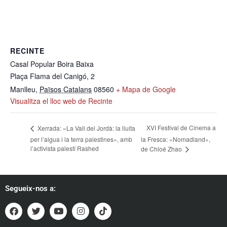
RECINTE
Casal Popular Boira Baixa
Plaça Flama del Canigó, 2
Manlleu
,
Països Catalans
08560
+ Mapa de Google
Visualitza el lloc web de Recinte
XVI Festival de Cinema a
Xerrada: «La Vall del Jordà: la lluita
per l’aigua i la terra palestines», amb
la Fresca: «Nomadland»,
l’activista palestí Rashed
de Chloé Zhao
Segueix-nos a: