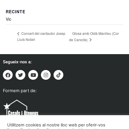
RECINTE
Vic
Glosa amb Oidà Manlleu (Cor
Concert del cantautor Josep
Lluís Notari
de Carxofa)
Segueix-nos a:
Formem part de:
Utilitzem cookies al nostre lloc web per oferir-vos