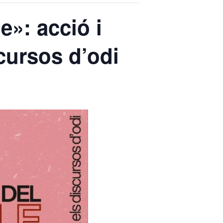
e»: acció i
scursos d’odi