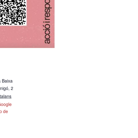
a Baixa
nigó, 2
talans
Google
eb de