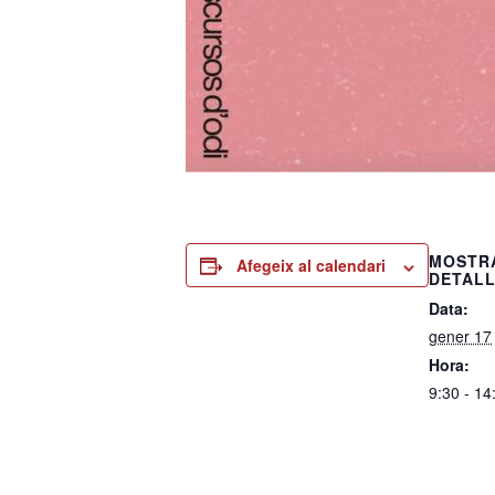
MOSTR
Afegeix al calendari
DETAL
Data:
gener 17
Hora:
9:30 - 14