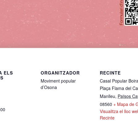
A ELS
ORGANITZADOR
RECINTE
LS
Moviment popular
Casal Popular Boir
d’Osona
Plaça Flama del Ca
Manlleu
,
Països Ca
08560
+ Mapa de 
:00
Visualitza el lloc w
Recinte