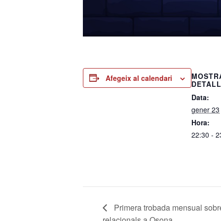
MOSTR
Afegeix al calendari
DETAL
Data:
gener 23
Hora:
22:30 - 2
Primera trobada mensual sobre
relacionals a Osona