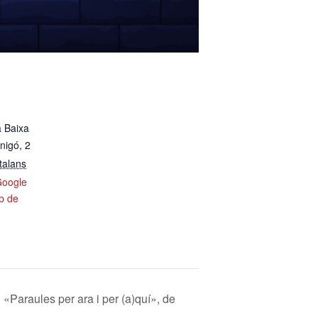
a Baixa
nigó, 2
talans
Google
eb de
«Paraules per ara i per (a)quí», de