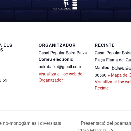
A ELS
ORGANITZADOR
RECINTE
LS
Casal Popular Boira Baixa
Casal Popular Boir
Correu electrònic
Plaça Flama del Ca
boirabaixa@gmail.com
Manlleu
,
Països Ca
Visualitza el lloc web de
08560
+ Mapa de 
3:59
Organitzador
Visualitza el lloc w
Recinte
 no-monogàmies i diversitats
Presentació del poemari 
Clara Macaya