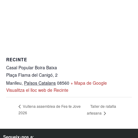
RECINTE
Casal Popular Boira Baixa
Plaça Flama del Canigó, 2
Manlleu
,
Països Catalans
08560
+ Mapa de Google
Visualitza el lloc web de Recinte
Taller de ratafia
Vuitena assemblea de Fes-te Jove
2026
artesana
Segueix-nos a: