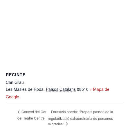
RECINTE
Can Grau
Les Masies de Roda
,
Països Catalans
08510
+ Mapa de
Google
Formació oberta: “Propers passos de la
Concert del Cor
del Teatre Centre
regularització extraordinària de persones
migrades”