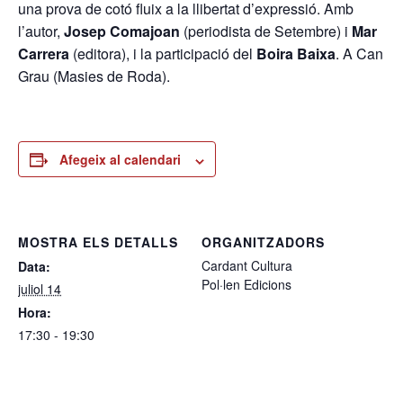
una prova de cotó fluix a la llibertat d’expressió. Amb
l’autor,
Josep Comajoan
(periodista de Setembre) i
Mar
Carrera
(editora), i la participació del
Boira Baixa
. A Can
Grau (Masies de Roda).
Afegeix al calendari
MOSTRA ELS DETALLS
ORGANITZADORS
Cardant Cultura
Data:
Pol·len Edicions
juliol 14
Hora:
17:30 - 19:30