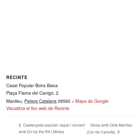
RECINTE
Casal Popular Boira Baixa
Plaça Flama del Canigó, 2
Manlleu
,
Països Catalans
08560
+ Mapa de Google
Visualitza el lloc web de Recinte
Glosa amb Oidà Manlleu
Castanyada popular: sopar i concert
amb DJ Up the RA i Mixtus
(Cor de Carxofa)