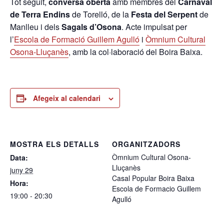
Tot seguit,
conversa oberta
amb membres del
Carnaval
de Terra Endins
de Torelló, de la
Festa del Serpent
de
Manlleu i dels
Sagals d’Osona
. Acte impulsat per
l’
Escola de Formació Guillem Agulló
i
Òmnium Cultural
Osona-Lluçanès
, amb la col·laboració del Boira Baixa.
Afegeix al calendari
MOSTRA ELS DETALLS
ORGANITZADORS
Òmnium Cultural Osona-
Data:
Lluçanès
juny 29
Casal Popular Boira Baixa
Hora:
Escola de Formacio Guillem
19:00 - 20:30
Agulló