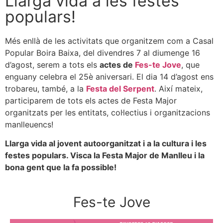
Llarga vida a les festes
populars!
Més enllà de les activitats que organitzem com a Casal
Popular Boira Baixa, del divendres 7 al diumenge 16
d’agost, serem a tots els
actes de
Fes-te Jove
, que
enguany celebra el 25è aniversari. El dia 14 d’agost ens
trobareu, també, a la
Festa del Serpent
. Així mateix,
participarem de tots els actes de Festa Major
organitzats per les entitats, col·lectius i organitzacions
manlleuencs!
Llarga vida al jovent autoorganitzat i a la cultura i les
festes populars. Visca la Festa Major de Manlleu i la
bona gent que la fa possible!
Fes-te Jove