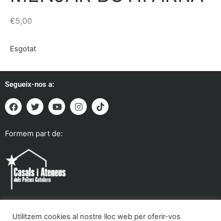
€
5,00
Esgotat
Segueix-nos a:
Formem part de:
Utilitzem cookies al nostre lloc web per oferir-vos