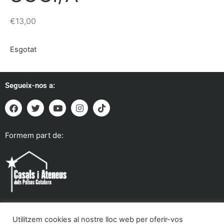
€
13,00
Esgotat
Segueix-nos a:
Formem part de:
Utilitzem cookies al nostre lloc web per oferir-vos