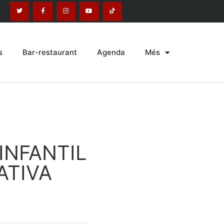
s
Bar-restaurant
Agenda
Més
INFANTIL
TIVA