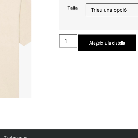
Talla
Afegeix a la cistella
Troba'ns a: