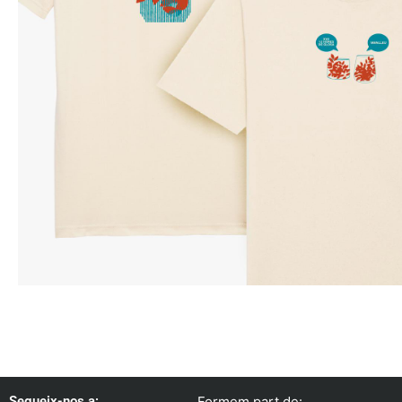
Segueix-nos a:
Formem part de: