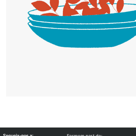
Segueix-nos a:
Formem part de: