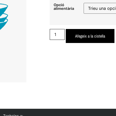
Opció
alimentària
Afegeix a la cistella
Troba'ns a: