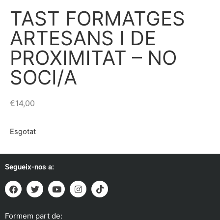
TAST FORMATGES
ARTESANS I DE
PROXIMITAT – NO
SOCI/A
€
14,00
Esgotat
Segueix-nos a:
Formem part de: