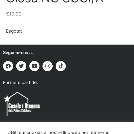
€
10,00
Esgotat
Segueix-nos a:
Formem part de:
Utilitzem cookies al nostre lloc web per oferir-vos