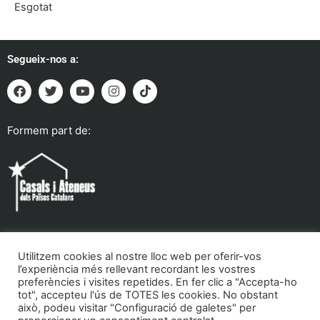
Esgotat
Segueix-nos a:
Formem part de:
Utilitzem cookies al nostre lloc web per oferir-vos
Troba'ns a:
l’experiència més rellevant recordant les vostres
preferències i visites repetides. En fer clic a "Accepta-ho
tot", accepteu l'ús de TOTES les cookies. No obstant
això, podeu visitar "Configuració de galetes" per